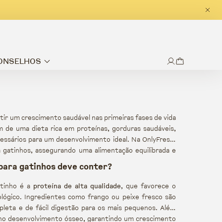
CONSELHOS
tir um crescimento saudável nas primeiras fases de vida
 de uma dieta rica em proteínas, gorduras saudáveis,
essários para um desenvolvimento ideal. Na OnlyFresh,
 gatinhos, assegurando uma alimentação equilibrada e
 para gatinhos deve conter?
atinho é a
proteína de alta qualidade
, que favorece o
lógico. Ingredientes como frango ou peixe fresco são
leta e de fácil digestão para os mais pequenos. Além
 desenvolvimento ósseo, garantindo um crescimento