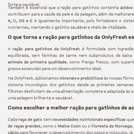
forte e saudável.
Também é essencial que a ração para gatinhos contenha
ácidos
contribuem para a saúde da pele e da pelagem, além de melhorare
A, C, D3 e E
é igualmente importante, pois fortalecem o sist
nutrientes, mantendo o gatinho saudável e cheio de vitalidade.
O que torna a ração para gatinhos da OnlyFresh es
A
ração para gatinhos da OnlyFresh
é formulada com ingredien
equilibrada, sem farinhas de carne nem subprodutos de baixa 
animais de primeira qualidade
, como frango fresco, com superi
graxos essenciais para um desenvolvimento ideal.
Na OnlyFresh, adicionamos
minerais e prebióticos
às nossas fórmu
sistema imunológico dos gatinhos desde as primeiras semanas
filhotes desfrutem de uma alimentação completa e adaptada às 
uma pelagem brilhante e saudável.
Como escolher a melhor ração para gatinhos de ac
Cada
raça de gato
tem
necessidades nutricionais específicas
que 
de raças grandes
, como o
Maine Coon
ou o
Floresta da Noruega
,
cálcio
para favorecer o desenvolvimento dos ossos e músculos, já 