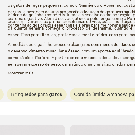
os
gatos de raças pequenas
, como o
Siamês
ou o
Abissínio
, cost
portanto precisam de uma
proporção adequada de gorduras saudá
A
idade do gatinho
também influencia a escolha da melhor ração, 
sistema digestivo. Além disso, os
gatos de pelo longo
, como o
Per
crescem. Durante as
primeiras semanas de vida
, sua alimentação
contenha
ácidos graxos essenciais
e
fibras
para melhorar a saúde 
da
quarta semana
começa o processo de
desmame
, quando é 
específicas para filhotes
, preferencialmente
reidratadas
para faci
À medida que o gatinho cresce e alcança os
dois meses de idade
, 
o desenvolvimento muscular e ósseo
, com um
aporte equilibrado
como
cálcio e fósforo
. A partir dos
seis meses
, a dieta deve ser a
sem gerar excesso de peso
, garantindo uma transição gradual pa
Mostrar mais
Brinquedos para gatos
Comida úmida Amanova pa