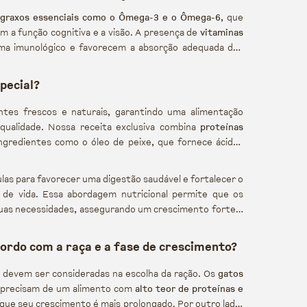
 graxos essenciais como o Ômega-3 e o Ômega-6
, que
m a função cognitiva e a visão. A presença de
vitaminas
ema imunológico e favorecem a absorção adequada dos
pecial?
tes frescos e naturais, garantindo uma alimentação
qualidade. Nossa receita exclusiva combina
proteínas
ngredientes como o óleo de peixe, que fornece ácidos
las para favorecer uma digestão saudável e fortalecer o
 de vida. Essa abordagem nutricional permite que os
suas necessidades, assegurando um crescimento forte e
ordo com a raça e a fase de crescimento?
devem ser consideradas na escolha da ração. Os
gatos
 precisam de um alimento com
alto teor de proteínas e
que seu crescimento é mais prolongado. Por outro lado,