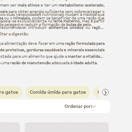
umam ser
mais ativos
e ter um
metabolismo acelerado
,
veis
para obter energia suficiente sem sobrecarregar o
pois suas necessidades nutricionais mudam à medida que
sa
ou o
Himalaio
, podem se beneficiar de uma ração que
 baseia-se exclusivamente no
leite materno
, mas a partir
da pelagem e reduzir a formação de
bolas de pelo
.
recomendável introduzir
alimentos úmidos
ou
rações
litar a digestão.
sua alimentação deve focar em uma
ração formulada para
 de proteínas, gorduras saudáveis e minerais essenciais
justada para um alimento que ajude a
manter a vitalidade
ra uma
ração de manutenção
adequada à
idade adulta
.
ra gatos
Comida úmida para gatos
Harper & Bone 
❯
Ordenar por: