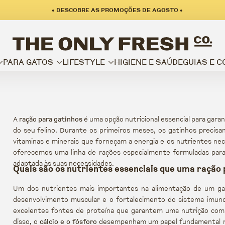
• DESCOBRE AS PROMOÇÕES DE AGOSTO •
PARA GATOS
LIFESTYLE
HIGIENE E SAÚDE
GUIAS E 
A
ração para gatinhos
é uma opção nutricional essencial para garan
do seu felino.
Durante os primeiros meses, os gatinhos precisam
vitaminas e minerais que forneçam a energia e os nutrientes nec
oferecemos uma linha de rações especialmente formuladas para
adaptada às suas necessidades.
Quais são os nutrientes essenciais que uma ração
Um dos nutrientes mais importantes na alimentação de um g
desenvolvimento muscular e o fortalecimento do sistema imuno
excelentes fontes de proteína que garantem uma nutrição comp
disso, o
cálcio e o fósforo
desempenham um papel fundamental no