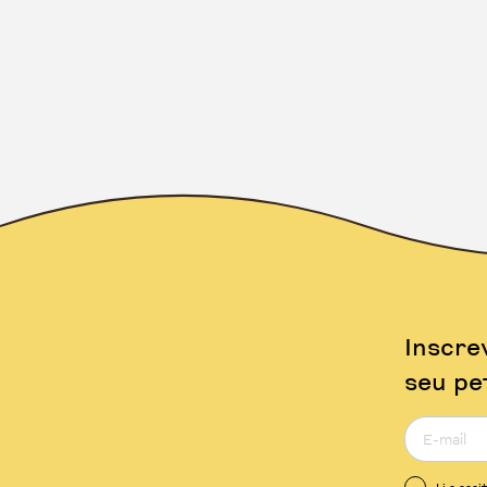
Inscre
seu pe
Li e acei