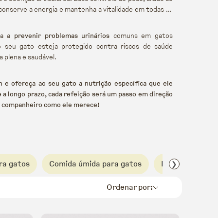
conserve a energia e mantenha a vitalidade em todas as
uda a
prevenir problemas urinários
comuns em gatos
o seu gato esteja protegido contra riscos de saúde
a plena e saudável.
h e ofereça ao seu gato a nutrição específica que ele
 a longo prazo, cada refeição será um passo em direção
seu companheiro como ele merece!
ra gatos
Comida úmida para gatos
Harper & Bone 
❯
Ordenar por: