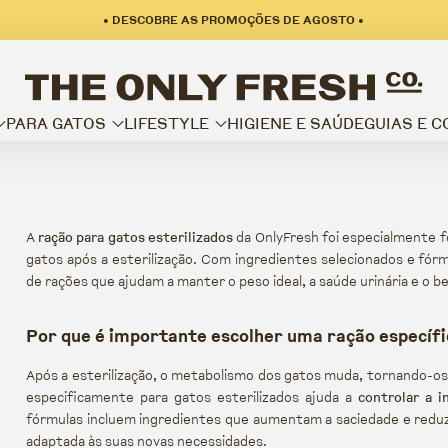
• DESCOBRE AS PROMOÇÕES DE AGOSTO •
PARA GATOS
LIFESTYLE
HIGIENE E SAÚDE
GUIAS E 
A
ração para gatos esterilizados
da OnlyFresh foi especialmente f
gatos após a esterilização. Com ingredientes selecionados e fór
de rações que ajudam a manter o peso ideal, a saúde urinária e o b
Por que é importante escolher uma ração específi
Após a esterilização, o metabolismo dos gatos muda, tornando-os
especificamente para gatos esterilizados ajuda a
controlar a i
fórmulas incluem ingredientes que aumentam a saciedade e redu
adaptada às suas novas necessidades.