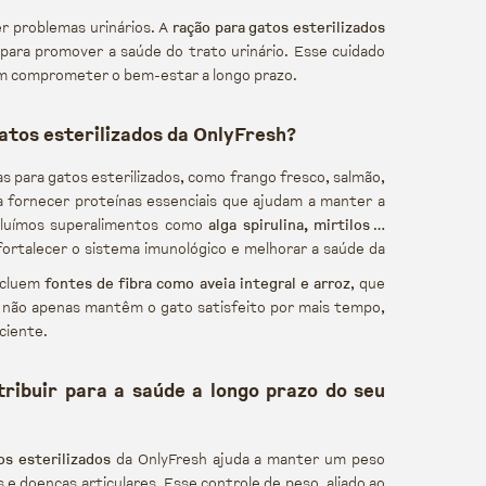
er problemas urinários. A
ração para gatos esterilizados
para promover a saúde do trato urinário. Esse cuidado
 sem comprometer o bem-estar a longo prazo.
gatos esterilizados da OnlyFresh?
 para gatos esterilizados, como frango fresco, salmão,
ra fornecer proteínas essenciais que ajudam a manter a
cluímos superalimentos como
alga spirulina, mirtilos e
fortalecer o sistema imunológico e melhorar a saúde da
incluem
fontes de fibra como aveia integral e arroz
, que
 não apenas mantêm o gato satisfeito por mais tempo,
ciente.
ribuir para a saúde a longo prazo do seu
os esterilizados
da OnlyFresh ajuda a manter um peso
 e doenças articulares. Esse controle de peso, aliado ao