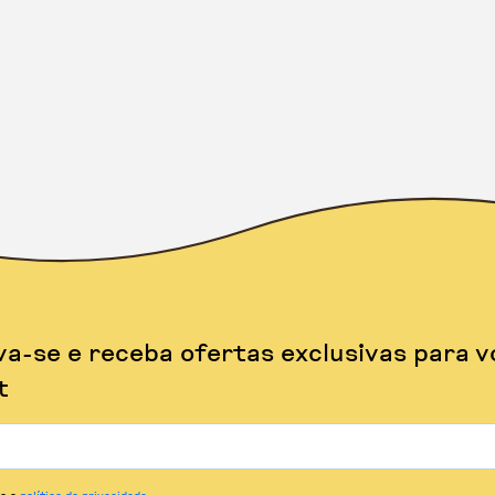
va-se e receba ofertas exclusivas para v
t
to a
política de privacidade