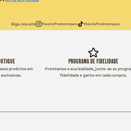
Siga-nos em:
theonlyfreshcompany
theonlyfreshcompany
OUTIQUE
PROGRAMA DE FIDELIDADE
ssos produtos em
Premiamos a sua lealdade, junte-se ao progr
 exclusivas.
fidelidade e ganhe em cada compra.