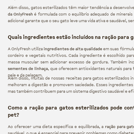
Além disso, gatos esterilizados têm maior tendência a desenvolv
da OnlyFresh
é formulada com o equilíbrio adequado de minerais 
adicional garante que o seu gato leve uma vida ativa e saudável,
Quais ingredientes estão incluídos na ração para 
A OnlyFresh utiliza
ingredientes de alta qualidade
em suas fórmulas
cordeiro e vegetais nutritivos. Cada ingrediente é escolhido pa
massa muscular sem adicionar excesso de gordura. Também in
sementes de linhaça
, que oferecem antioxidantes naturais para 
pele e da pelagem.
Além disso, muitas de nossas receitas para gatos esterilizados 
melhoram a digestão e promovem saciedade. Esses ingredientes
mas também contribuem para um sistema digestivo saudável e efi
Como a ração para gatos esterilizados pode cont
pet?
Ao oferecer uma dieta específica e equilibrada, a
ração para gat
saudável, o que é essencial para prevenir problemas como diabetes