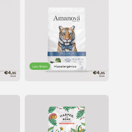
Low Grain
Hipoalergénico
Sterilised Cat
€4
€4
,95
,95
Delicious lamb
desde
desde