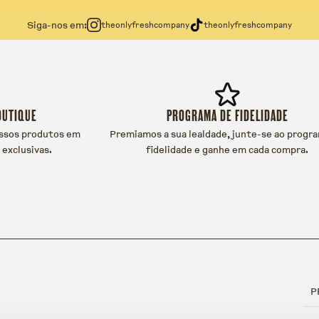
Siga-nos em:
theonlyfreshcompany
theonlyfreshcompany
OUTIQUE
PROGRAMA DE FIDELIDADE
ssos produtos em
Premiamos a sua lealdade, junte-se ao progr
 exclusivas.
fidelidade e ganhe em cada compra.
P