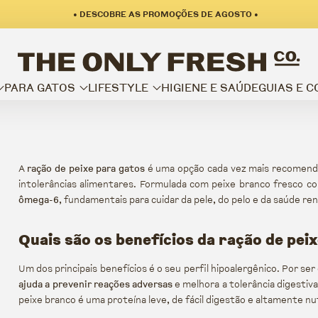
• DESCOBRE AS PROMOÇÕES DE AGOSTO •
PARA GATOS
LIFESTYLE
HIGIENE E SAÚDE
GUIAS E 
A
ração de peixe para gatos
é uma opção cada vez mais recomendad
intolerâncias alimentares. Formulada com peixe branco fresco c
ômega-6
, fundamentais para cuidar da pele, do pelo e da saúde ren
Quais são os benefícios da ração de pei
Um dos principais benefícios é o seu perfil hipoalergênico. Por se
ajuda a prevenir reações adversas
e melhora a tolerância digestiv
peixe branco é uma proteína leve, de fácil digestão e altamente nut