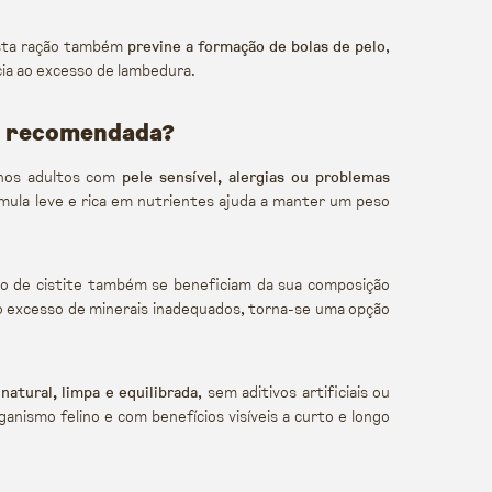
 esta ração também
previne a formação de bolas de pelo
,
ia ao excesso de lambedura.
is recomendada?
inos adultos com
pele sensível, alergias ou problemas
órmula leve e rica em nutrientes ajuda a manter um peso
ico de cistite também se beneficiam da sua composição
r o excesso de minerais inadequados, torna-se uma opção
o
natural, limpa e equilibrada
, sem aditivos artificiais ou
anismo felino e com benefícios visíveis a curto e longo