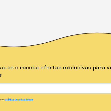
va-se e receba ofertas exclusivas para v
t
to a
política de privacidade