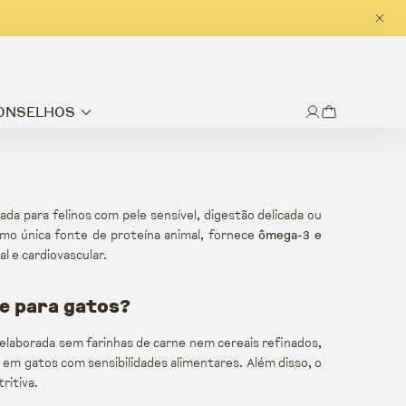
CONSELHOS
a para felinos com pele sensível, digestão delicada ou
omo única fonte de proteína animal, fornece
ômega-3 e
al e cardiovascular.
xe para gatos?
r elaborada sem farinhas de carne nem cereais refinados,
a em gatos com sensibilidades alimentares. Além disso, o
ritiva.