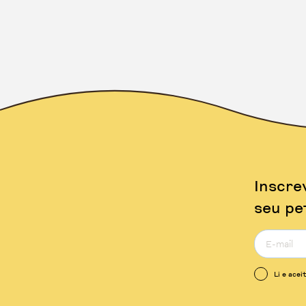
Inscre
seu pe
Li e acei