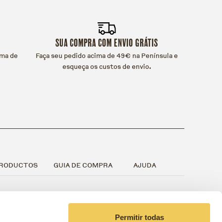
SUA COMPRA COM ENVIO GRÁTIS
ama de
Faça seu pedido acima de 49€ na Península e
esqueça os custos de envio.
RODUCTOS
GUIA DE COMPRA
AJUDA
Para cães
Guia de compra
Contato
Para gatos
Termos e condições
FAQ
Permitir todas