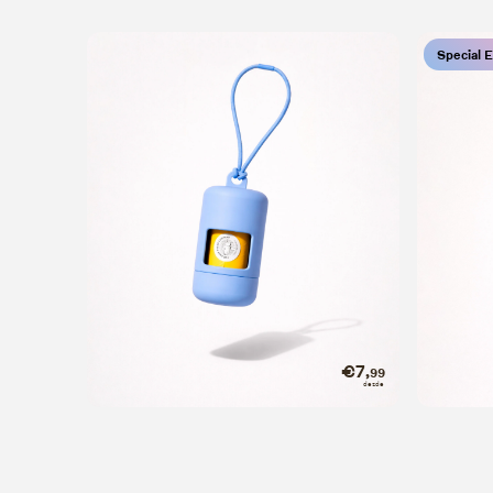
Special E
Smart bag dispenser
Smart
€7
,99
Dispensador de sacos
Dispensa
desde