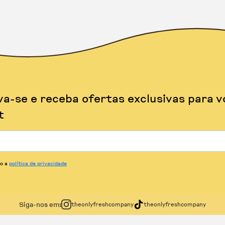
va-se e receba ofertas exclusivas para v
t
to a
política de privacidade
Siga-nos em:
theonlyfreshcompany
theonlyfreshcompany