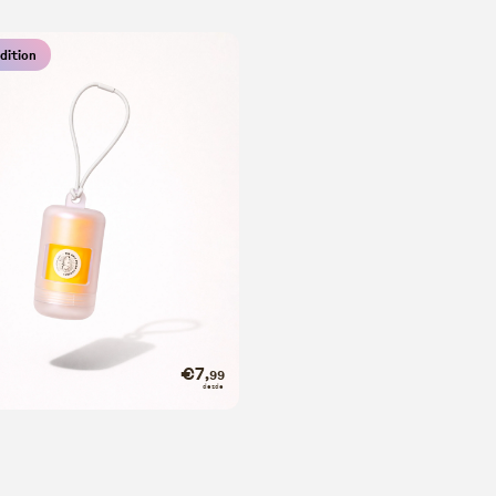
dition
 bag dispenser
€7
,99
dor de sacos
desde