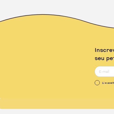
Inscre
seu pe
Li e acei