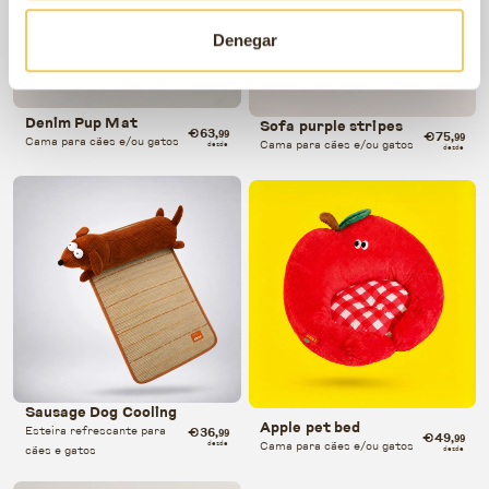
Denegar
Denim Pup Mat
Sofa purple stripes
€63
€75
,99
,99
Cama para cães e/ou gatos
Cama para cães e/ou gatos
desde
desde
Sausage Dog Cooling
Apple pet bed
Esteira refrescante para
€36
,99
€49
,99
Cama para cães e/ou gatos
desde
cães e gatos
desde