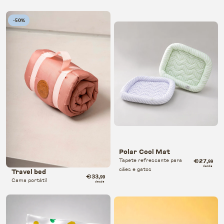
-50%
Polar Cool Mat
Tapete refrescante para
€27
,99
desde
cães e gatos
Travel bed
€33
,99
Cama portátil
desde