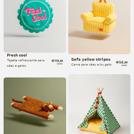
Fresh cool
Sofa yellow stripes
Tapete refrescante para
€10
,99
€52
,99
Cama para cães e/ou gato
desde
cães e gatos
desde