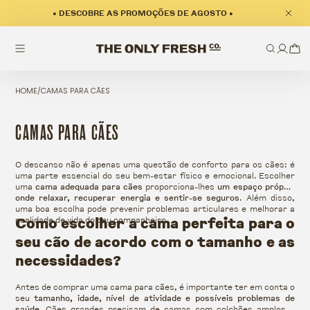
• DESCOBRE AS PROMOÇÕES DE AGOSTO •
HOME
/
CAMAS PARA CÃES
COLEÇÃO:
CAMAS PARA CÃES
O descanso não é apenas uma questão de conforto para os cães: é
uma parte essencial do seu bem-estar físico e emocional. Escolher
uma
cama adequada para cães
proporciona-lhes
um espaço próprio
onde relaxar, recuperar energia e sentir-se seguros
. Além disso,
uma boa escolha pode prevenir problemas articulares e melhorar a
Como escolher a cama perfeita para o
qualidade de vida do seu companheiro.
seu cão de acordo com o tamanho e as
necessidades?
Antes de comprar uma cama para cães, é importante ter em conta o
seu
tamanho, idade, nível de atividade e possíveis problemas de
saúde
. Cães grandes precisam de camas com colchões amplos e