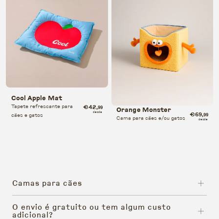
Cool Apple Mat
Tapete refrescante para
€42
,99
Orange Monster
desde
€69
cães e gatos
,99
Cama para cães e/ou gatos
desde
Camas para cães
O envio é gratuito ou tem algum custo
adicional?