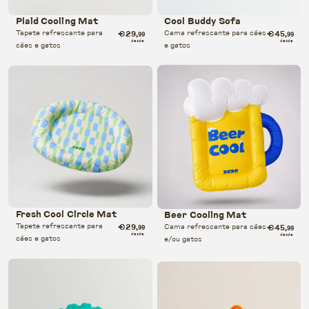
Plaid Cooling Mat
Cool Buddy Sofa
Tapete refrescante para
€29
Cama refrescante para cães
€45
,99
,99
desde
desde
cães e gatos
e gatos
Fresh Cool Circle Mat
Beer Cooling Mat
Tapete refrescante para
€29
Cama refrescante para cães
€45
,99
,99
desde
desde
cães e gatos
e/ou gatos