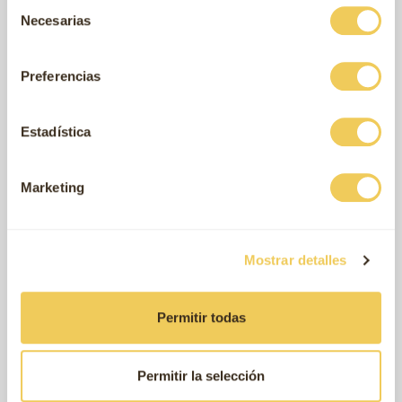
Selección
Necesarias
de
consentimiento
Preferencias
Estadística
Marketing
FlipFlop cooling
Tapete refrescante para cães e
€55
LuxeFold
€63
desde
gatos
,99
Cama para cães e/ou gatos
desde
Mostrar detalles
Permitir todas
Permitir la selección