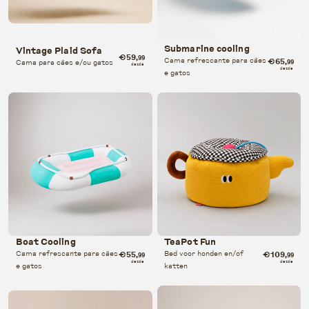
Submarine cooling
Vintage Plaid Sofa
€59
,99
Cama refrescante para cães
€65
Cama para cães e/ou gatos
,99
desde
desde
e gatos
Boat Cooling
TeaPot Fun
Cama refrescante para cães
€55
Bed voor honden en/of
€109
,99
,99
desde
desde
e gatos
katten