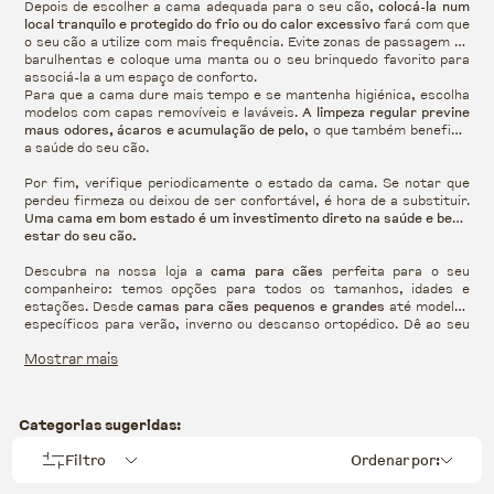
Depois de escolher a cama adequada para o seu cão,
colocá-la num
local tranquilo e protegido do frio ou do calor excessivo
fará com que
o seu cão a utilize com mais frequência. Evite zonas de passagem ou
barulhentas e coloque uma manta ou o seu brinquedo favorito para
associá-la a um espaço de conforto.
Para que a cama dure mais tempo e se mantenha higiénica, escolha
modelos com capas removíveis e laváveis.
A limpeza regular previne
maus odores, ácaros e acumulação de pelo
, o que também beneficia
a saúde do seu cão.
Por fim, verifique periodicamente o estado da cama. Se notar que
perdeu firmeza ou deixou de ser confortável, é hora de a substituir.
Uma cama em bom estado é um investimento direto na saúde e bem-
estar do seu cão.
Descubra na nossa loja a
cama para cães
perfeita para o seu
companheiro: temos opções para todos os tamanhos, idades e
estações. Desde
camas para cães pequenos e grandes
até modelos
específicos para verão, inverno ou descanso ortopédico. Dê ao seu
cão o conforto que ele merece e verá como melhora a sua forma de
Mostrar mais
descansar.
Categorias sugeridas:
Filtro
Ordenar por: