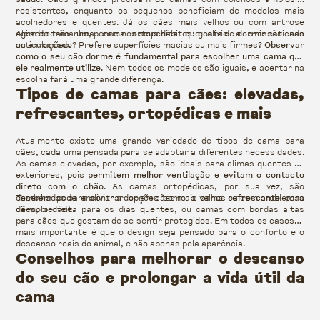
resistentes, enquanto os pequenos beneficiam de modelos mais
acolhedores e quentes. Já os cães mais velhos ou com artrose
agradecerão uma cama ortopédica que alivie a pressão nas
Além do tamanho, pense nos seus hábitos: gosta de dormir esticado
articulações.
ou enroscado? Prefere superfícies macias ou mais firmes?
Observar
como o seu cão dorme é fundamental para escolher uma cama que
ele realmente utilize
. Nem todos os modelos são iguais, e acertar na
escolha fará uma grande diferença.
Tipos de camas para cães: elevadas,
refrescantes, ortopédicas e mais
Atualmente existe uma grande variedade de tipos de cama para
cães, cada uma pensada para se adaptar a diferentes necessidades.
As camas elevadas, por exemplo, são ideais para climas quentes ou
exteriores, pois
permitem melhor ventilação e evitam o contacto
direto com o chão
. As camas ortopédicas, por sua vez, são
desenhadas para aliviar a dor em cães mais velhos ou com problemas
Também pode encontrar opções como a
cama refrescante para
de mobilidade.
cães
, perfeita para os dias quentes, ou camas com bordas altas
para cães que gostam de se sentir protegidos. Em todos os casos, o
mais importante é que o design seja pensado para o conforto e o
descanso reais do animal, e não apenas pela aparência.
Conselhos para melhorar o descanso
do seu cão e prolongar a vida útil da
cama