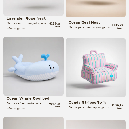
Lavender Rope Nest
Ocean Seal Nest
Cama cesto trançado para
€29
,99
€35
,99
Cama para perros y/o gatos
desde
cães e gatos
desde
Ocean Whale Cool bed
Candy Stripes Sofa
Cama refrescante para
€42
,99
€64
,99
Cama para cães e/ou gatos
desde
cães e gatos
desde