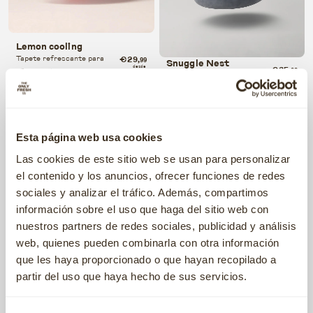
Lemon cooling
Tapete refrescante para
€29
,99
Snuggle Nest
€35
desde
cães e gatos
,99
Cama para cães e/ou gatos
desde
Esta página web usa cookies
Las cookies de este sitio web se usan para personalizar
el contenido y los anuncios, ofrecer funciones de redes
sociales y analizar el tráfico. Además, compartimos
información sobre el uso que haga del sitio web con
nuestros partners de redes sociales, publicidad y análisis
web, quienes pueden combinarla con otra información
Rainbow Dream Tunnel
que les haya proporcionado o que hayan recopilado a
Cama túnel arco-íris para
€39
,99
Purple Gaga Monster
partir del uso que haya hecho de sus servicios.
desde
€55
cães e gatos
,99
Cama para cães e/ou gatos
desde