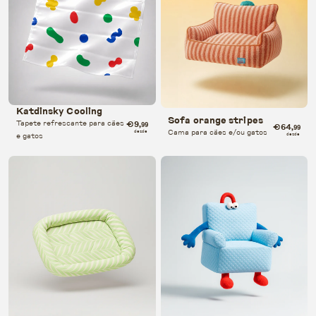
Katdinsky Cooling
Sofa orange stripes
Tapete refrescante para cães
€9
,99
€64
,99
Cama para cães e/ou gatos
desde
e gatos
desde