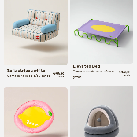
Elevated Bed
Sofá stripes white
Cama elevada para cães e
€53
,99
€65
,99
Cama para cães e/ou gatos
desde
gatos
desde