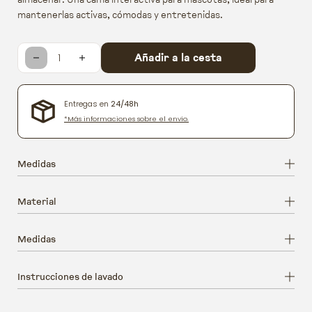
mantenerlas activas, cómodas y entretenidas.
Añadir a la cesta
Reducir cantidad para Rainb
Aumentar cantidad para
Entregas en
24/48h
*Más informaciones sobre el envío.
Medidas
Material
Medidas
Instrucciones de lavado