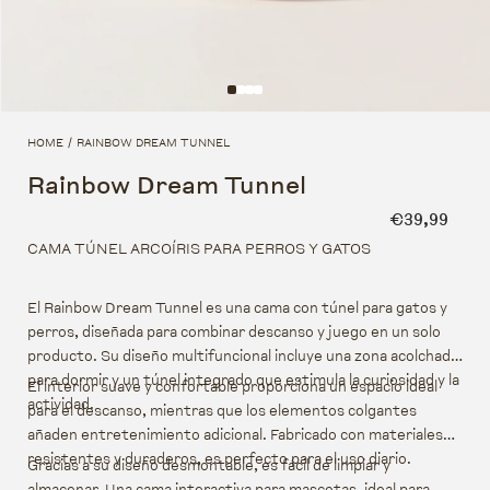
HOME
RAINBOW DREAM TUNNEL
/
Rainbow Dream Tunnel
Precio habi
€39,99
CAMA TÚNEL ARCOÍRIS PARA PERROS Y GATOS
El Rainbow Dream Tunnel es una cama con túnel para gatos y
perros, diseñada para combinar descanso y juego en un solo
producto. Su diseño multifuncional incluye una zona acolchada
para dormir y un túnel integrado que estimula la curiosidad y la
El interior suave y confortable proporciona un espacio ideal
actividad.
para el descanso, mientras que los elementos colgantes
añaden entretenimiento adicional. Fabricado con materiales
resistentes y duraderos, es perfecto para el uso diario.
Gracias a su diseño desmontable, es fácil de limpiar y
almacenar. Una cama interactiva para mascotas, ideal para