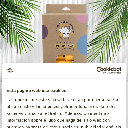
Esta página web usa cookies
Las cookies de este sitio web se usan para personalizar
el contenido y los anuncios, ofrecer funciones de redes
sociales y analizar el tráfico. Además, compartimos
información sobre el uso que haga del sitio web con
Biodegradable Poop Bags
€7
,99
Bolsas biodegradables sin perfume
nuestros partners de redes sociales, publicidad y análisis
desde