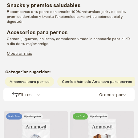
Snacks y premios saludables
Recompensa a tu perro con snacks 100% naturales: jerky de pollo,
premios dentales y treats funcionales para articulaciones, piel y
digestión.
Accesorios para perros
Camas, juguetes, collares, comederos y todo lo necesario para el día
a día de tu mejor amigo.
Mostrar más
Categorias sugeridas:
Amanova para perros
Comida húmeda Amanova para perros
Filtros
Ordenar por
Grain Free
Hipoalergénico
Low Grain
Hipoalergénico