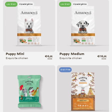
Low Grain
Hipoalergénico
Low Grain
Hipoalergénico
Puppy Mini
Puppy Medium
€6
€16
,95
,95
Exquisite chicken
Exquisite chicken
desde
desde
Grain Free