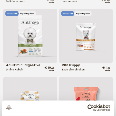
Delicious lamb
Iberian pork
desde
desde
Grain Free
Hipoalergénico
Grain Free
Hipoalergénico
Adult mini digestive
P08 Puppy
€10
€1
,95
,49
Divine Rabbit
Exquisite chicken
desde
desde