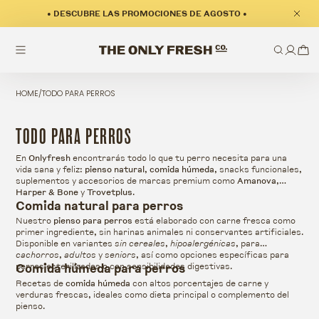
• DESCUBRE LAS PROMOCIONES DE AGOSTO •
HOME
/
TODO PARA PERROS
COLECCIÓN:
TODO PARA PERROS
En
Onlyfresh
encontrarás todo lo que tu perro necesita para una
vida sana y feliz:
pienso natural
,
comida húmeda
, snacks funcionales,
suplementos y accesorios de marcas premium como
Amanova
,
Harper & Bone
y
Trovetplus
.
Comida natural para perros
Nuestro
pienso para perros
está elaborado con carne fresca como
primer ingrediente, sin harinas animales ni conservantes artificiales.
Disponible en variantes
sin cereales
,
hipoalergénicas
, para
cachorros
,
adultos
y
seniors
, así como opciones específicas para
perros esterilizados o con sensibilidades digestivas.
Comida húmeda para perros
Recetas de
comida húmeda
con altos porcentajes de carne y
verduras frescas, ideales como dieta principal o complemento del
pienso.