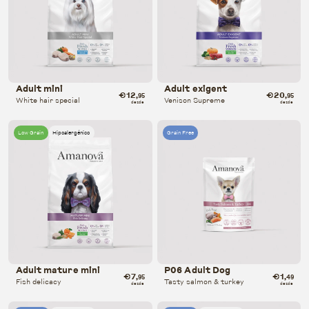
Adult mini
Adult exigent
€12
€20
,95
,95
White hair special
Venison Supreme
desde
desde
Low Grain
Hipoalergénico
Grain Free
Adult mature mini
P06 Adult Dog
€7
€1
,95
,49
Fish delicacy
Tasty salmon & turkey
desde
desde