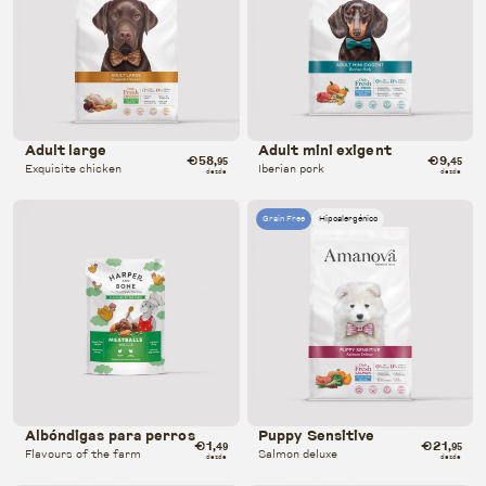
Adult large
Adult mini exigent
€58
€9
,95
,45
Exquisite chicken
Iberian pork
desde
desde
Grain Free
Hipoalergénico
Albóndigas para perros
Puppy Sensitive
€1
€21
,49
,95
Flavours of the farm
Salmon deluxe
desde
desde