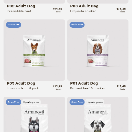
P02 Adult Dog
P03 Adult Dog
€1
€1
,49
,49
Irresistible beef
Exquisite chicken
desde
desde
Grain Free
Grain Free
P05 Adult Dog
P01 Adult Dog
€1
€1
,49
,49
Luscious lamb & pork
Brilliant beef & chicken
desde
desde
Grain Free
Hipoalergénico
Grain Free
Hipoalergénico