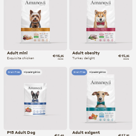
Adult mini
Adult obesity
€16
€15
,95
,95
Exquisite chicken
Turkey delight
desde
desde
Grain Free
Hipoalergénico
Grain Free
Hipoalergénico
P15 Adult Dog
Adult exigent
€1
€17
,49
,95