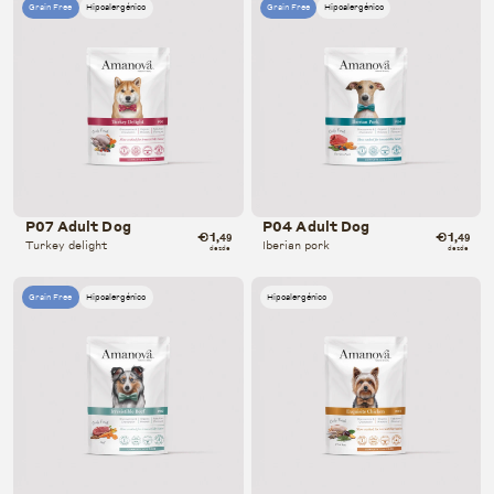
Grain Free
Hipoalergénico
Grain Free
Hipoalergénico
P07 Adult Dog
P04 Adult Dog
€1
€1
,49
,49
Turkey delight
Iberian pork
desde
desde
Grain Free
Hipoalergénico
Hipoalergénico