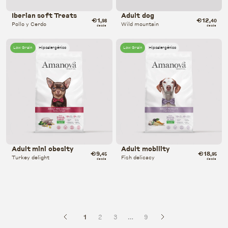
Iberian soft Treats
Adult dog
€1
€12
,98
,40
Pollo y Cerdo
Wild mountain
desde
desde
Low Grain
Hipoalergénico
Low Grain
Hipoalergénico
Adult mini obesity
Adult mobility
€9
€18
,45
,95
Turkey delight
Fish delicacy
desde
desde
1
2
3
…
9