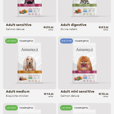
Adult sensitive
Adult digestive
€20
€23
,95
,95
Salmon deluxe
Divine rabbit
desde
desde
Low Grain
Hipoalergénico
Grain Free
Hipoalergénico
Adult medium
Adult mini sensitive
€14
€10
,95
,45
Exquisite chicken
Salmon deluxe
desde
desde
Low Grain
Hipoalergénico
Low Grain
Hipoalergénico