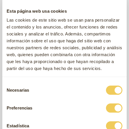
Esta página web usa cookies
Albóndigas para perros
Iberian soft Treats
Las cookies de este sitio web se usan para personalizar
€1
€1
,49
,98
Fresh market
Pollo, Salmon y Atún
desde
desde
el contenido y los anuncios, ofrecer funciones de redes
sociales y analizar el tráfico. Además, compartimos
información sobre el uso que haga del sitio web con
nuestros partners de redes sociales, publicidad y análisis
web, quienes pueden combinarla con otra información
que les haya proporcionado o que hayan recopilado a
partir del uso que haya hecho de sus servicios.
Selección
Necesarias
de
Albóndigas para perros
Iberian soft Treats
€1
€1
consentimiento
,49
,98
Ocean wonders
Ternera
desde
desde
Preferencias
Grain Free
Hipoalergénico
Estadística