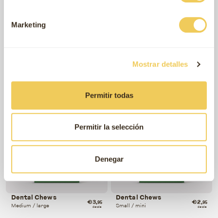
Marketing
Mostrar detalles
Adult sensitive
Albóndigas para perros
€19
€1
,95
,49
Delicious lamb
Wild mountains
desde
desde
Permitir todas
Permitir la selección
Denegar
Dental Chews
Dental Chews
€3
€2
,95
,95
Medium / large
Small / mini
desde
desde