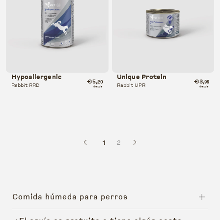
Hypoallergenic
Unique Protein
€5
€3
,20
,99
Rabbit RRD
Rabbit UPR
desde
desde
1
2
Comida húmeda para perros