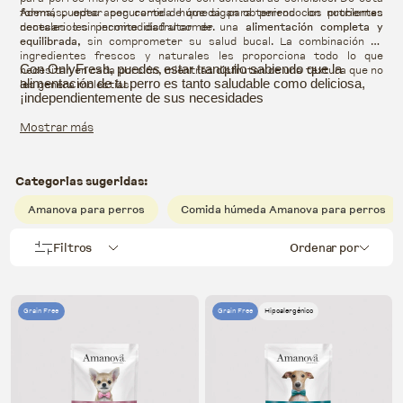
forma, puedes asegurarte de que sigan obteniendo los nutrientes
Además, optar por comida húmeda para perros con problemas
necesarios sin incomodidad al comer.
dentales les permite disfrutar de una
alimentación completa y
equilibrada
, sin comprometer su salud bucal. La combinación de
ingredientes frescos y naturales les proporciona todo lo que
necesitan en cada porción, mientras disfrutan de una textura que no
Con OnlyFresh, puedes estar tranquilo sabiendo que la
les genera molestias.
alimentación de tu perro es tanto saludable como deliciosa,
¡independientemente de sus necesidades
Mostrar más
Categorias sugeridas:
Amanova para perros
Comida húmeda Amanova para perros
Filtros
Ordenar por
Grain Free
Grain Free
Hipoalergénico