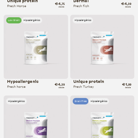
Unique protein
Dermal
€4
€4
,75
,39
Fresh Horse
Fresh fish
desde
desde
Low Grain
Hipoalergénico
Hipoalergénico
Hypoallergenic
Unique protein
€4
€1
,39
,99
Fresh horse
Fresh Turkey
desde
desde
Hipoalergénico
Grain Free
Hipoalergénico