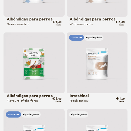
Albóndigas para perros
Albóndigas para perros
€1
€1
,49
,49
Ocean wonders
Wild mountains
desde
desde
Grain Free
Hipoalergénico
Albóndigas para perros
Intestinal
€1
€1
,49
,99
Flavours of the farm
Fresh turkey
desde
desde
Grain Free
Hipoalergénico
Hipoalergénico