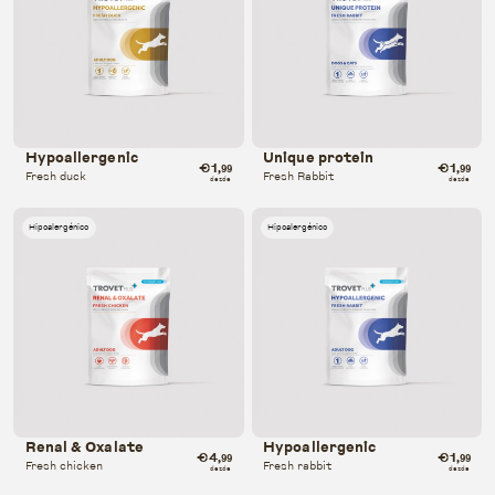
Hypoallergenic
Unique protein
€1
€1
,99
,99
Fresh duck
Fresh Rabbit
desde
desde
Hipoalergénico
Hipoalergénico
Renal & Oxalate
Hypoallergenic
€4
€1
,99
,99
Fresh chicken
Fresh rabbit
desde
desde