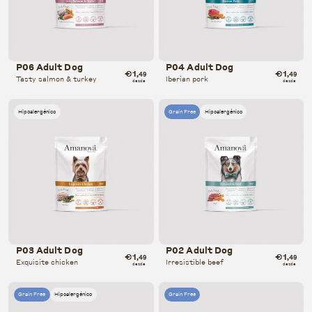
P06 Adult Dog
P04 Adult Dog
€1
€1
,49
,49
Tasty salmon & turkey
Iberian pork
desde
desde
Hipoalergénico
Grain Free
Hipoalergénico
P03 Adult Dog
P02 Adult Dog
€1
€1
,49
,49
Exquisite chicken
Irresistible beef
desde
desde
Grain Free
Hipoalergénico
Grain Free