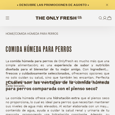
• DESCUBRE LAS PROMOCIONES DE AGOSTO •
HOME
/
COMIDA HÚMEDA PARA PERROS
COLECCIÓN:
COMIDA HÚMEDA PARA PERROS
La
comida húmeda para perros
de OnlyFresh es mucho más que una
simple alimentación; es una
experiencia de sabor y nutrición
diseñada para el bienestar de tu mejor amigo
. Con
ingredientes
frescos y cuidadosamente seleccionados
, ofrecemos opciones que
no solo cuidan su salud, sino que también les encantan. Perfecta
para aquellos que buscan la combinación ideal de calidad y sabor en
¿Cuáles son las ventajas de la comida húmeda
cada bocado.
para perros comparada con el pienso seco?
La comida húmeda ofrece una
hidratación extra
que el pienso seco
no proporciona, lo cual es ideal para perros que necesitan mantener
sus niveles de agua más elevados. Al estar elaborada con un mayor
contenido de agua, ayuda a cuidar la salud renal y urinaria de tu
mascota, promoviendo una hidratación constante. Además, su