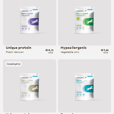
Unique protein
Hypoallergenic
€4
€1
,75
,99
Fresh Venison
Vegetable only
desde
desde
Hipoalergénico