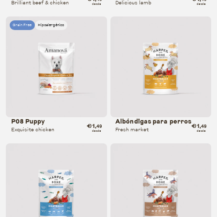
Brilliant beef & chicken
Delicious lamb
desde
desde
Grain Free
Hipoalergénico
P08 Puppy
Albóndigas para perros
€1
€1
,49
,49
Exquisite chicken
Fresh market
desde
desde