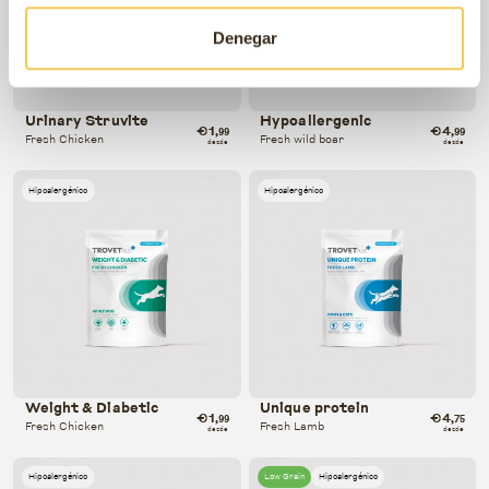
Denegar
Urinary Struvite
Hypoallergenic
€1
€4
,99
,99
Fresh Chicken
Fresh wild boar
desde
desde
Hipoalergénico
Hipoalergénico
Weight & Diabetic
Unique protein
€1
€4
,99
,75
Fresh Chicken
Fresh Lamb
desde
desde
Hipoalergénico
Low Grain
Hipoalergénico