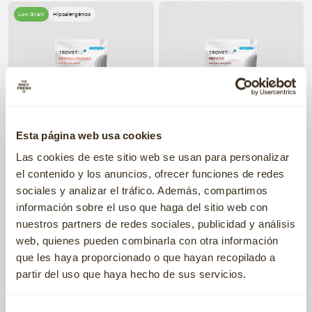
Low Grain
Hipoalergénico
Esta página web usa cookies
Hypoallergenic
Hepatic
Las cookies de este sitio web se usan para personalizar
€4
€1
,39
,99
Fresh salmon
Fresh chicken
desde
desde
el contenido y los anuncios, ofrecer funciones de redes
sociales y analizar el tráfico. Además, compartimos
Low Grain
Hipoalergénico
Low Grain
Hipoalergénico
información sobre el uso que haga del sitio web con
nuestros partners de redes sociales, publicidad y análisis
web, quienes pueden combinarla con otra información
que les haya proporcionado o que hayan recopilado a
partir del uso que haya hecho de sus servicios.