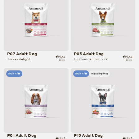
P07 Adult Dog
P05 Adult Dog
€1
€1
,49
,49
Turkey delight
Luscious lamb & pork
desde
desde
Grain Free
Grain Free
Hipoalergénico
P01 Adult Dog
P15 Adult Dog
€1
€1
,49
,49