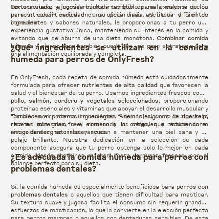
textura suave y jugosa
Por otro lado, la comida húmeda también es una excelente opción
resulta irresistible para la mayoría de los
perros, convirtiéndola en una opción más apetitosa y fácil de
para introducir variedad en su dieta diaria. Al incluir diferentes
consumir.
ingredientes y sabores naturales, le proporcionas a tu perro una
experiencia gustativa única, manteniendo su interés en la comida y
evitando que se aburra de una dieta monótona.
Combinar comida
húmeda y pienso seco
¿Qué ingredientes se utilizan en la comida
también puede ser una gran estrategia para
una alimentación equilibrada y completa.
húmeda para perros de OnlyFresh?
En OnlyFresh, cada receta de comida húmeda está cuidadosamente
formulada para ofrecer
nutrientes de alta calidad
que favorecen la
salud y el bienestar de tu perro. Usamos ingredientes frescos como
pollo, salmón, cordero y vegetales seleccionados
, proporcionando
proteínas esenciales y vitaminas que apoyan el desarrollo muscular y
fortalecen el sistema inmunológico.
También incorporamos ingredientes funcionales, como la
Además, algunas de nuestras
alga kelp,
recetas son grain-free, eliminando los cereales y reduciendo el
rica en minerales
, o el
romero y la ortiga
, que actúan como
riesgo de alergias o intolerancias.
antioxidantes naturales y ayudan a mantener una piel sana y un
pelaje brillante. Nuestra dedicación en la selección de cada
componente asegura que tu perro obtenga solo lo mejor en cada
comida, desde proteínas magras hasta verduras frescas, con el
¿Es adecuada la comida húmeda para perros con
balance perfecto para su dieta.
problemas dentales?
Sí, la comida húmeda es especialmente beneficiosa para
perros con
problemas dentales
o aquellos que tienen dificultad para masticar.
Su textura suave y jugosa facilita el consumo sin requerir grandes
esfuerzos de masticación, lo que la convierte en la elección perfecta
para perros mayores o aquellos con dentaduras sensibles. De esta