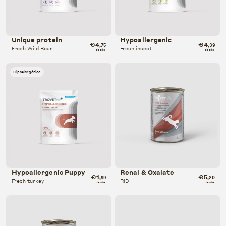
Unique protein
Hypoallergenic
€4
€4
,75
,39
Fresh Wild Boar
Fresh insect
desde
desde
Hipoalergénico
Hypoallergenic Puppy
Renal & Oxalate
€1
€5
,99
,20
Fresh turkey
RID
desde
desde