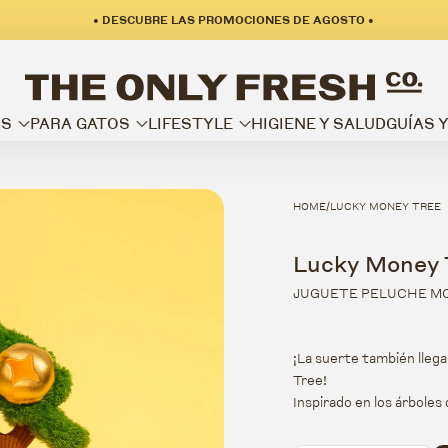
• DESCUBRE LAS PROMOCIONES DE AGOSTO •
OS
PARA GATOS
LIFESTYLE
HIGIENE Y SALUD
GUÍAS 
HOME
LUCKY MONEY TREE
/
Lucky Money 
JUGUETE PELUCHE M
¡La suerte también lleg
Tree!
Inspirado en los árboles
diseño original y entre
esconder snacks o premio