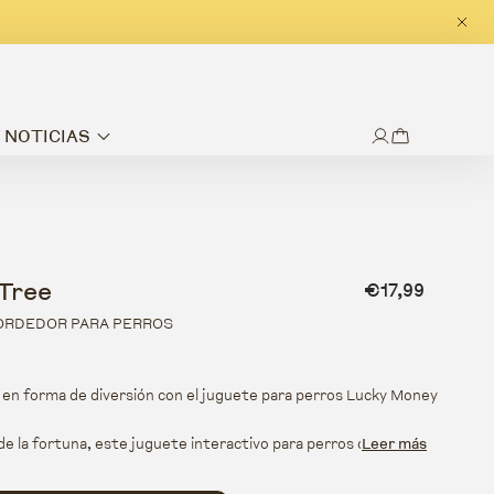
Y NOTICIAS
Precio habitual
Tree
€17,99
ORDEDOR PARA PERROS
a en forma de diversión con el juguete para perros Lucky Money
 de la fortuna, este juguete interactivo para perros combina
Leer más
tenimiento: cuenta con un compartimento secreto para
s, un centro con sonido que despierta la curiosidad y una