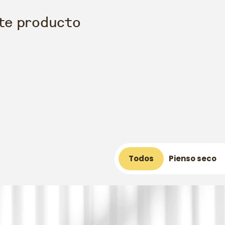
ste producto
Todos
Pienso seco