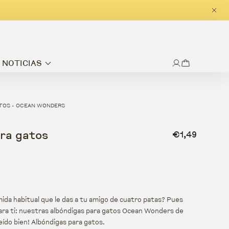
Y NOTICIAS
ATOS - OCEAN WONDERS
Precio habitua
ra gatos
€1,49
ida habitual que le das a tu amigo de cuatro patas? Pues
ara ti: nuestras albóndigas para gatos Ocean Wonders de
leído bien! Albóndigas para gatos.