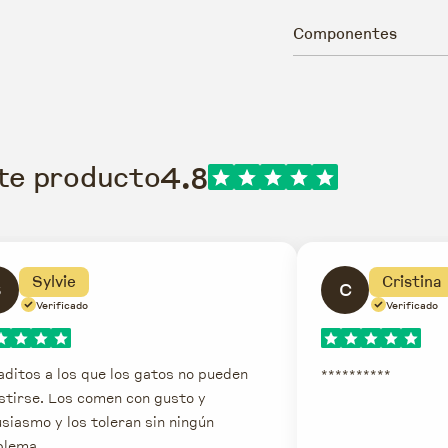
Componentes
4.8
ste producto
Sylvie
Cristina
S
C
Verificado
Verificado
ditos a los que los gatos no pueden
**********
stirse. Los comen con gusto y
siasmo y los toleran sin ningún
blema.