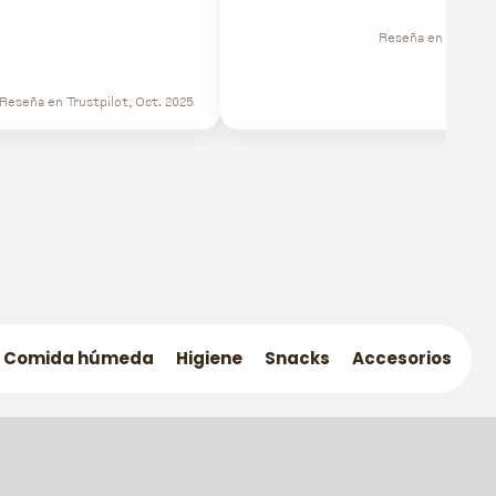
Reseña en Trustpil
Reseña en Trustpilot, Oct. 2025
Comida húmeda
Higiene
Snacks
Accesorios