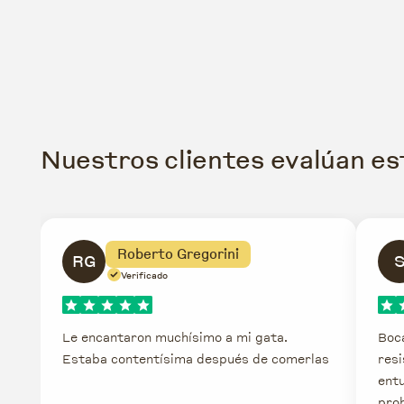
Nuestros clientes evalúan e
Roberto Gregorini
RG
Verificado
Le encantaron muchísimo a mi gata.
Boca
Estaba contentísima después de comerlas
resi
entu
pro