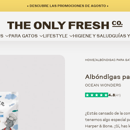
• DESCUBRE LAS PROMOCIONES DE AGOSTO •
OS
PARA GATOS
LIFESTYLE
HIGIENE Y SALUD
GUÍAS 
HOME
ALBÓNDIGAS PARA G
/
Albóndigas pa
OCEAN WONDERS
4.8
(41)
¿Estás cansado de la com
tenemos algo especial p
Harper & Bone. ¡Sí, has 