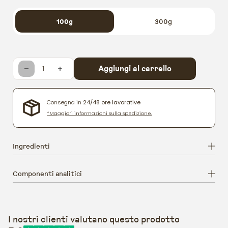
100g
300g
Aggiungi al carrello
Diminuisci quantità per Weigh
Aumenta quantità per We
Consegna in
24/48 ore lavorative
*Maggiori informazioni sulla spedizione.
Ingredienti
Componenti analitici
I nostri clienti valutano questo prodotto