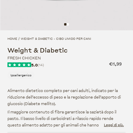
HOME
WEIGHT & DIABETIC - CIBO UMIDO PER CANI
/
Weight & Diabetic
FRESH CHICKEN
Prezzo di l
€1,99
5.0
(14)
Ipoallergenico
Alimento dietetico completo per cani adulti, indicato per la
riduzione dell'eccesso di peso e la regolazione dell'apporto di
glucosio (Diabete mellito).
Il maggiore contenuto di fibra garantisce la sazietà dopo il
pasto. Il basso livello di carboidrati a rilascio rapido rende
questo alimento adatto per gli animali che hanno difficoltà a
Leggi di più.
mantenere un livello stabile di zucchero nel sangue.