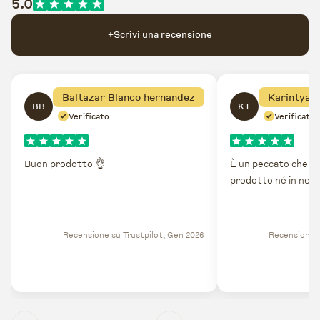
5.0
+
Scrivi una recensione
Baltazar Blanco hernandez
Karintya 
BB
KT
Verificato
Verificato
Buon prodotto 👌
È un peccato che non
prodotto né in nego
Recensione su Trustpilot, Gen 2026
Recensione s