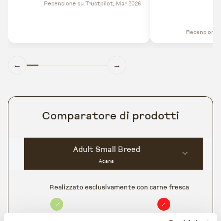
Recensione su Trustpilot, Mar 2026
Recensione s
←
→
Comparatore di prodotti
Adult Small Breed
Acana
Realizzato esclusivamente con carne fresca