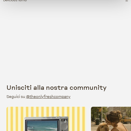
Delicious lamb
da
Unisciti alla nostra community
Seguici su
@theonlyfreshcompany