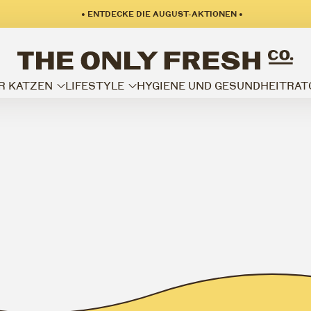
• ENTDECKE DIE AUGUST-AKTIONEN •
R KATZEN
LIFESTYLE
HYGIENE UND GESUNDHEIT
RAT