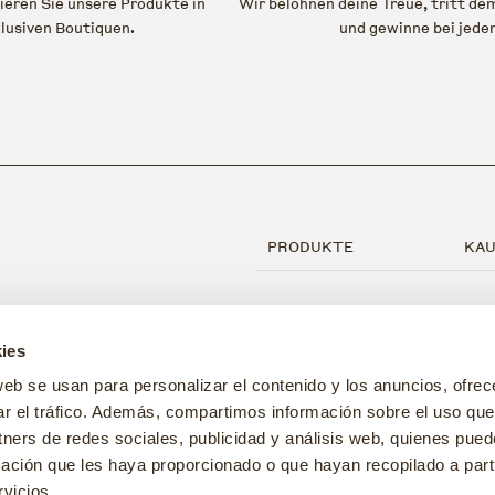
eren Sie unsere Produkte in
Wir belohnen deine Treue, tritt d
lusiven Boutiquen.
und gewinne bei jede
PRODUKTE
KAU
Für Hunde
Ka
ies
Für Katzen
Al
web se usan para personalizar el contenido y los anuncios, ofrec
Zubehör
Da
ar el tráfico. Además, compartimos información sobre el uso que
tners de redes sociales, publicidad y análisis web, quienes pue
Gesundheit und Hygiene
Co
ación que les haya proporcionado o que hayan recopilado a parti
Aktionen
Hu
vicios.