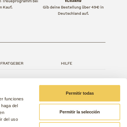
em Treueprogramm bei
m Kauf.
Gib deine Bestellung über 49€ in
Deutschland auf.
FRATGEBER
HILFE
ufratgeber
Kontakt
lgemeine Geschäftsbedingungen
FAQs
Permitir todas
er funciones
tenschutzrichtlinie
Geschäfte und Kliniken
 haga del
Permitir la selección
den
okie-Richtlinie
Zusammenarbeit
r del uso
nderassen-Guide
Treue