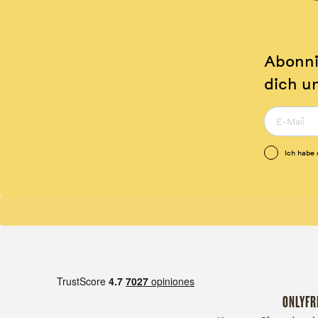
Abonni
dich u
Ich habe
ONLYFR